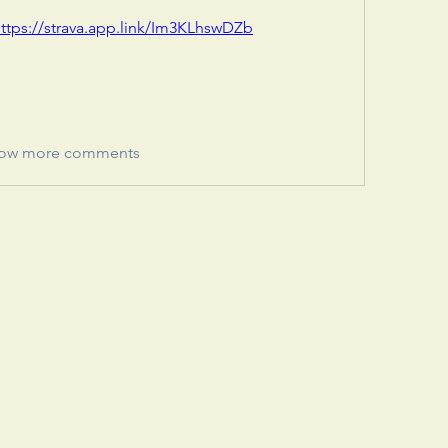
ttps://strava.app.link/Im3KLhswDZb
ow more comments