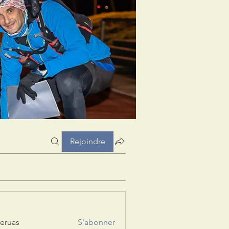
Rejoindre
eruas
S'abonner
s