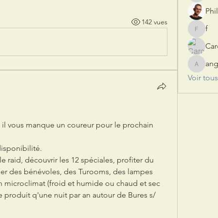
Phi
142 vues
f
f
Car
ang
angeliq
Voir tou
 il vous manque un coureur pour le prochain 
isponibilité.
e raid, découvrir les 12 spéciales, profiter du 
iser des bénévoles, des Turooms, des lampes 
un microclimat (froid et humide ou chaud et sec 
e produit q'une nuit par an autour de Bures s/ 