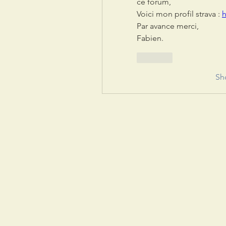
ce forum,
Voici mon profil strava : 
h
Par avance merci,
Fabien.
Like
Sh