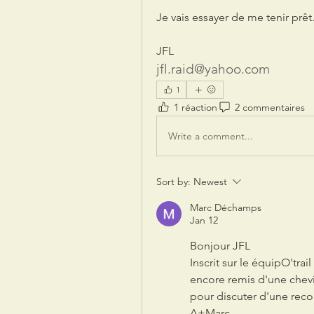
Je vais essayer de me tenir prêt..
JFL
jfl.raid@yahoo.com
1
1 réaction
2 commentaires
Write a comment...
Sort by:
Newest
Marc Déchamps
Jan 12
Bonjour JFL
Inscrit sur le équipO'tra
encore remis d'une chevi
pour discuter d'une rec
A+Marc