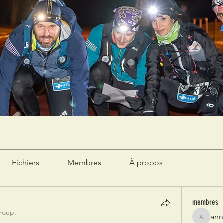
Fichiers
Membres
À propos
membres
group.
ann
annerua