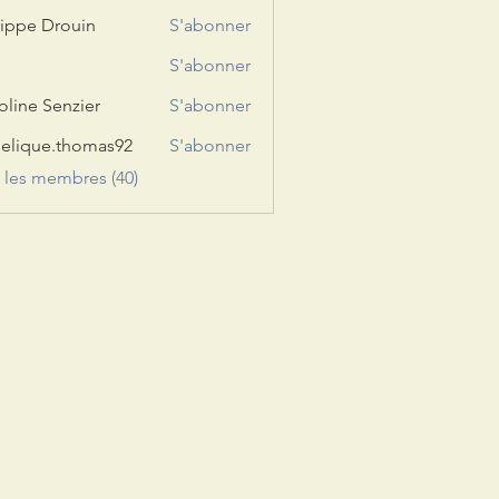
lippe Drouin
S'abonner
S'abonner
oline Senzier
S'abonner
elique.thomas92
S'abonner
ue.thomas92
s les membres (40)