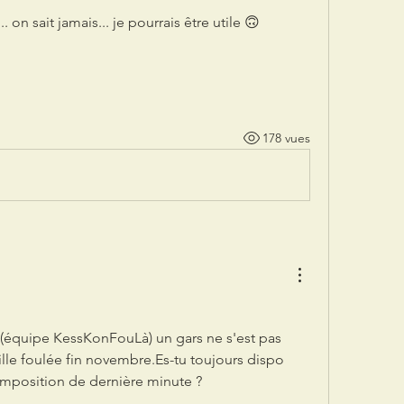
. on sait jamais... je pourrais être utile 🙃
178 vues
il (équipe KessKonFouLà) un gars ne s'est pas 
lle foulée fin novembre.Es-tu toujours dispo 
omposition de dernière minute ?