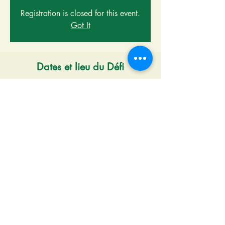
Registration is closed for this event.
Got It
Dates et lieu du Défi
23 janv. 2022, 08:30 – 15:00
Bures-sur-Yvette
Lisez et inscrivez-vous
Raid Nature Orientation en
équipe de 3 (mixte
ou non)
en autonomie complète.
Le parcours est spécifique au début et rejoint
rapidement celui des autres épreuves.
Ce
parcours, renouvelé chaque année, est toujours
original et tenu secret jusqu’au moment du
départ
. Il comporte des passages obligatoires
(PC ou Point de Contrôle) ainsi que des balises
optionnelles à pointer, chaque équipe traçant