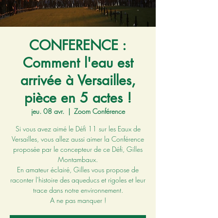
CONFERENCE :
Comment l'eau est
arrivée à Versailles,
pièce en 5 actes !
jeu. 08 avr.
  |  
Zoom Conférence
Si vous avez aimé le Défi 11 sur les Eaux de
Versailles, vous allez aussi aimer la Conférence
proposée par le concepteur de ce Défi, Gilles
Montambaux.
En amateur éclairé, Gilles vous propose de
raconter l'histoire des aqueducs et rigoles et leur
trace dans notre environnement.