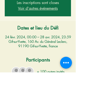
Les inscriptions sont closes
Voir d'autres événements
Dates et lieu du Défi
24 févr. 2024, 00:00 – 28 avr. 2024, 23:59
Gif-sur-Yvette, 160 Av. du Général Leclerc,
91190 Gif-sur-Yvette, France
Participants
+ 100 autres invités
Lisez et inscrivez-vous
Défi du 24 février  00h00 au 28 avril 
23h59__prolongation au 12 mai 23h59