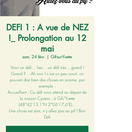
DEFI 1 : A vue de NEZ
!_ Prolongation au 12
mai
sam. 24 févr.
  |  
Gif-sur-Yvette
Voici un défi… heu .. un défi très….grand !
Grand ? …Ah non ! c’est un peu court, on
pouvait dire bien des choses en somme, par
exemple :
Accueillant : Ce défi vous attend au départ de
la maison Cyrano , à Gif/Yvette
(48°42'13.1"N 2°06'17.6"E)...
Une chose est sûre, n'y allez pas au pif ! Bon