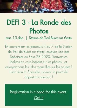
DEFI 3 - La Ronde des
Photos
mar. 15 déc.
  |  
Station de Trail Bures sur Yvette
En courant sur les parcours 4 ou 7 de la Station
de Trail de Bures sur Yvette, essayez une des
Spéciales du Raid 28 2020. Trouvez les
balises en vous basant sur les photos...et
envoyez-nous les infos recueillies sur les balises !
Lisez bien la Spéciale, trouvez le point de
départ et cherchez !
Registration is closed for this event.
Got It