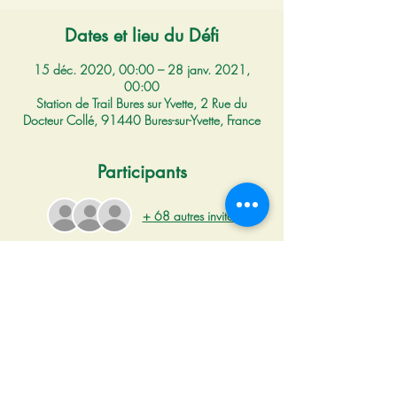
Dates et lieu du Défi
15 déc. 2020, 00:00 – 28 janv. 2021,
00:00
Station de Trail Bures sur Yvette, 2 Rue du
Docteur Collé, 91440 Bures-sur-Yvette, France
Participants
+ 68 autres invités
Lisez et inscrivez-vous
CE DEFI COMMENCE LE 15 DÉCEMBRE 
2020 ET SE POURSUIT JUSQU'AU 27 
JANVIER 2021 MINUIT !
A partir de la Station de Trail de Bures sur 
Yvette,
 en courant sur les parcours 4 ou 7, 