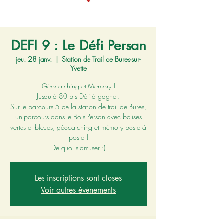
DEFI 9 : Le Défi Persan
jeu. 28 janv.
  |  
Station de Trail de Bures-sur-
Yvette
Géocatching et Memory !
Jusqu'à 80 pts Défi à gagner.
Sur le parcours 5 de la station de trail de Bures,
un parcours dans le Bois Persan avec balises
vertes et bleues, géocatching et mémory poste à
poste !
De quoi s'amuser :)
Les inscriptions sont closes
Voir autres événements