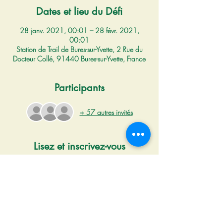
Dates et lieu du Défi
28 janv. 2021, 00:01 – 28 févr. 2021,
00:01
Station de Trail de Bures-sur-Yvette, 2 Rue du
Docteur Collé, 91440 Bures-sur-Yvette, France
Participants
+ 57 autres invités
Lisez et inscrivez-vous
PROLONGATION DU DEFI 9 JUSQU'AU 28 
FEVRIER INCLUS
 de la station de trail de Bures, un Défi 
d'orientation,de géocatching et de balises 
Memory poste à poste.
Dans le Bois Persan, sur 
le parcours 5