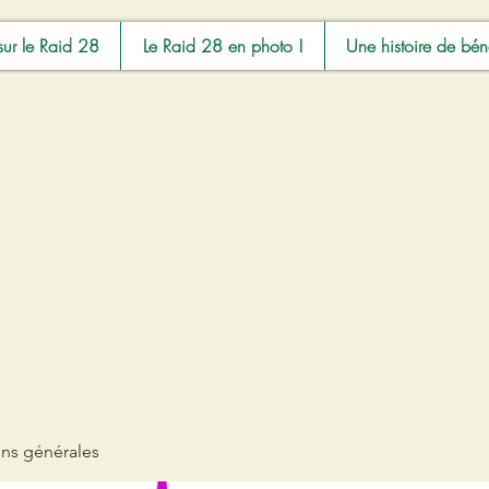
sur le Raid 28
Le Raid 28 en photo !
Une histoire de bén
ons générales