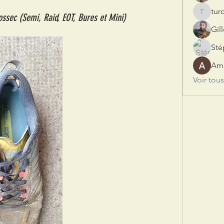
tu
ssec (Semi, Raid, EOT, Bures et Mini)
turoom
Gil
St
Am
Voir tou