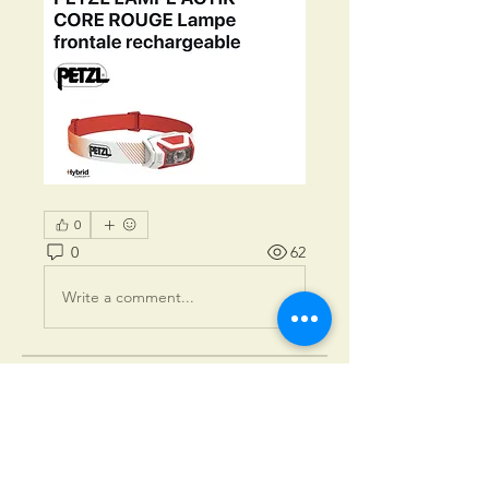
0
0
62
Write a comment...
À propos
Partagez des anecdotes, des
idées, des photos et plus
encore
...
Lire plus