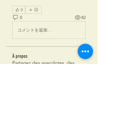
0
0
82
コメントを追加…
À propos
Partagez des anecdotes, des
idées, des photos et plus
encore
...
Lire plus
membres
Christian Perrier
S'abonner
turoom
S'abonner
turoom
Gilles Defaux
S'abonner