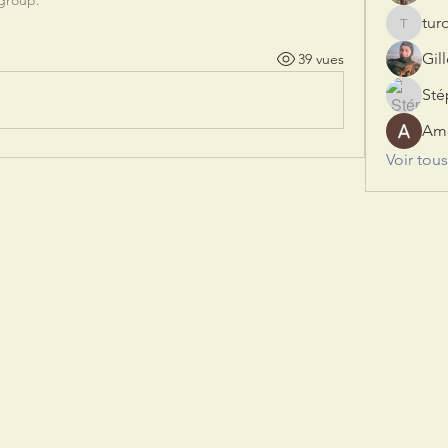
 group.
tu
turoom
Gil
39 vues
St
Am
Voir tou