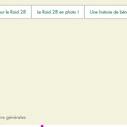
sur le Raid 28
Le Raid 28 en photo !
Une histoire de bén
ons générales