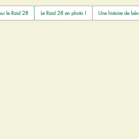
sur le Raid 28
Le Raid 28 en photo !
Une histoire de bén