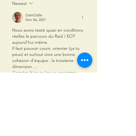
Newest
DamOdile
Nov 06, 2021
Nous avons testé quasi en conditions 
réelles le parcours du Raid / EOT 
aujourd'hui même.
Il faut pouvoir courir, orienter (ça tu 
peux) et surtout vivre une bonne 
cohésion d'équipe : la troisième 
dimension ...
J'espère bien qu'on se rencontre 
entre deux chemins, de jour comme 
de nuit. Tout l'hiver, en forêt, je porte 
un buff dûment estampillé.
Bonne chance pour l'équipe.
Like
Show more comments