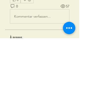
0
57
Kommentar verfassen...
À propos
Vous cherchez des équipier.ères ?
C'est ici !
membres
anneruas
S'abonner
anneruas
Philippe Drouin
S'abonner
f
S'abonner
f
Caroline Senzier
S'abonner
angelique.thomas92
S'abonner
angelique.thomas92