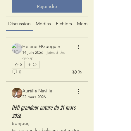
Rejoindre
Discussion
Médias
Fichiers
Membres
Helene HGueguin
14 juin 2026
·
joined the
group.
0
0
36
Aurélie Naville
22 mars 2026
Défi grandeur nature du 21 mars
2026
Bonjour,
Est-ce que les balises vont rester 