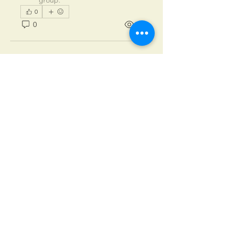
group.
0
0
74
À propos
Ici, échangez sur les Défis, vos
images, vos impressions...
membres
Amelie BONNET
S'abonner
anneruas
S'abonner
anneruas