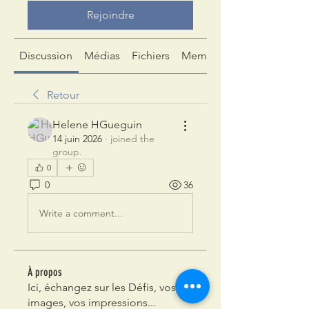
Rejoindre
Discussion
Médias
Fichiers
Membres
Retour
Helene HGueguin
14 juin 2026
·
joined the
group.
0
0
36
Write a comment...
À propos
Ici, échangez sur les Défis, vos
images, vos impressions...