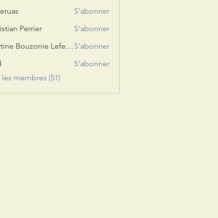
eruas
S'abonner
s
istian Perrier
S'abonner
Martine Bouzonie Lefevre
S'abonner
d
S'abonner
s les membres (51)