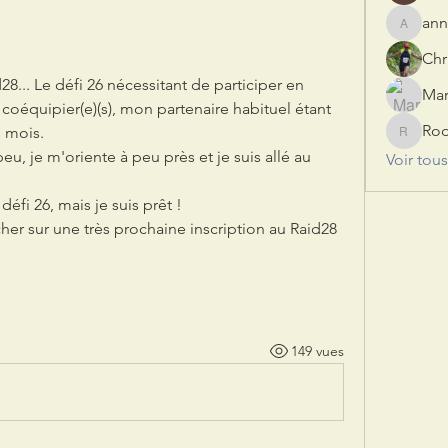
ann
annerua
Chr
8... Le défi 26 nécessitant de participer en 
coéquipier(e)(s), mon partenaire habituel étant 
Ro
s mois.
Rod
u, je m'oriente à peu près et je suis allé au 
Voir tou
défi 26, mais je suis prêt !
cher sur une très prochaine inscription au Raid28 
149 vues