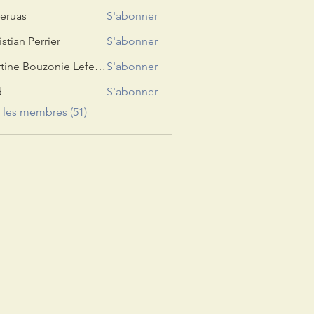
eruas
S'abonner
s
istian Perrier
S'abonner
Martine Bouzonie Lefevre
S'abonner
d
S'abonner
s les membres (51)