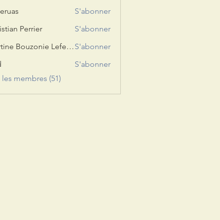
eruas
S'abonner
s
istian Perrier
S'abonner
Martine Bouzonie Lefevre
S'abonner
d
S'abonner
s les membres (51)