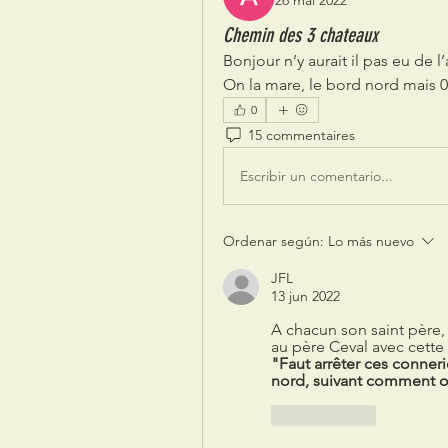
26 mai 2022
Chemin des 3 chateaux
Bonjour n’y aurait il pas eu de l
On la mare, le bord nord mais 0 
0
15 commentaires
Escribir un comentario...
Ordenar según:
Lo más nuevo
JFL
13 jun 2022
A chacun son saint père, 
au père Ceval avec cette 
"Faut arrêter ces conneri
nord, suivant comment on
Me gusta