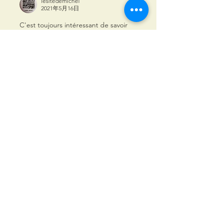
lesitedemichel
2021年5月16日
C'est toujours intéressant de savoir 
qui soudoyer pour les futurs défis :D
按讚
顯示更多留言
À propos
Ici, échangez sur les Défis, vos
images, vos impressions...
membres
Amelie BONNET
S'abonner
anneruas
S'abonner
anneruas
Christian Perrier
S'abonner
Martine Bouzonie Lefevre
S'abonner