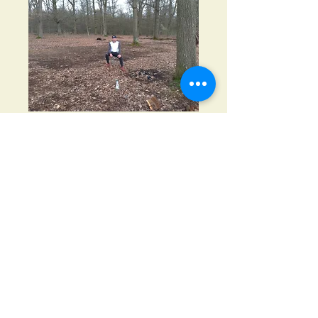
Dom 28 songeur, un nouvel 
emplacement remarquable sur un 
prochain défi..?
J'aime
Voir plus de commentaires
À propos
Ici, échangez sur les Défis, vos
images, vos impressions...
membres